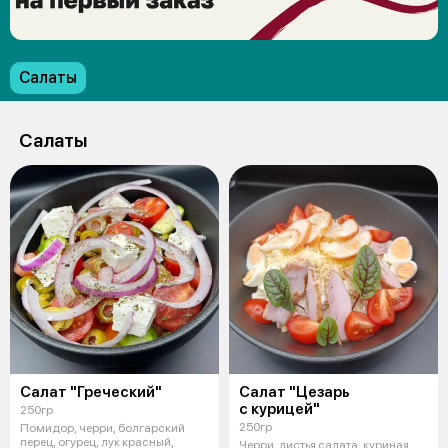
Салаты
Салаты
Салат "Греческий"
Салат "Цезарь
с курицей"
250гр
250гр
Помидор, черри, болгарский
перец, огурец, лук красный,
Черри, листья салата, куриная