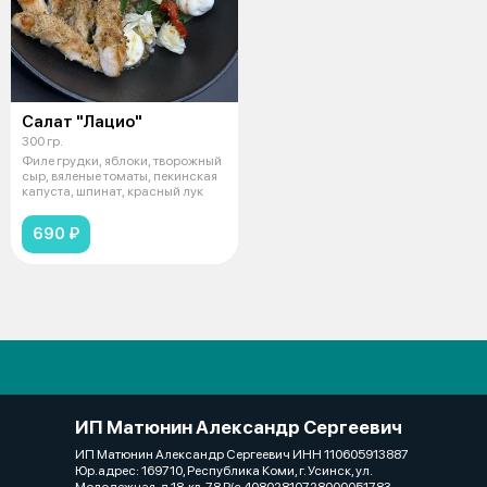
Салат "Лацио"
300 гр.
Филе грудки, яблоки, творожный
сыр, вяленые томаты, пекинская
капуста, шпинат, красный лук
690 ₽
ИП Матюнин Александр Сергеевич
ИП Матюнин Александр Сергеевич ИНН 110605913887
Юр.адрес: 169710, Республика Коми, г. Усинск, ул.
Молодежная, д.18, кв. 78 Р/с 40802810728000051783