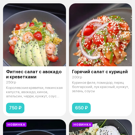
Фитнес салат с авокадо
Горячий салат с курицей
и креветками
200гр
250гр
Куриное филе, помидор, перец
болгарский, лук красный, кунжут,
Королевские креветки, пекинская
зелень, соусы
капуста, авокадо, киноа,
апельсин, черри, кунжут, соус
фир
750 ₽
650 ₽
НОВИНКА
НОВИНКА