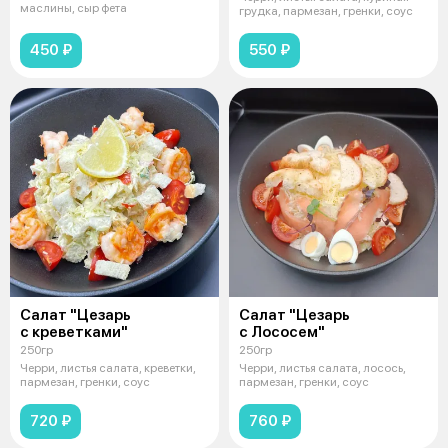
маслины, сыр фета
грудка, пармезан, гренки, соус
450 ₽
550 ₽
Салат "Цезарь
Салат "Цезарь
с креветками"
с Лососем"
250гр
250гр
Черри, листья салата, креветки,
Черри, листья салата, лосось,
пармезан, гренки, соус
пармезан, гренки, соус
720 ₽
760 ₽