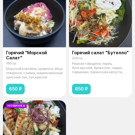
Горячий "Морской
Горячий салат "Бутелло"
Салат"
300 гр.
160 гр.
Рваная говядина, перец
болгарский, брокколи, черри,
Морской коктейль, креветка, яйцо
пармезан, пекинская капуста,
отварное, сливки, маринованный
шпинат, я
красный лук, лук криспи
650 ₽
850 ₽
НОВИНКА