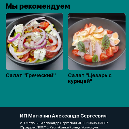
Мы рекомендуем
Салат "Греческий"
Салат "Цезарь с
курицей"
ИП Матюнин Александр Сергеевич
ИП Матюнин Александр Сергеевич ИНН 110605913887
Юр.адрес: 169710, Республика Коми, г. Усинск, ул.