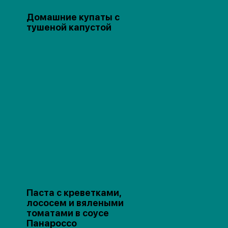
Домашние купаты с
тушеной капустой
Паста с креветками,
лососем и вялеными
томатами в соусе
Панароссо