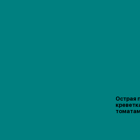
Острая 
креветк
томата