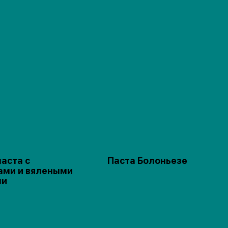
паста с
Паста Болоньезе
ами и вялеными
ми