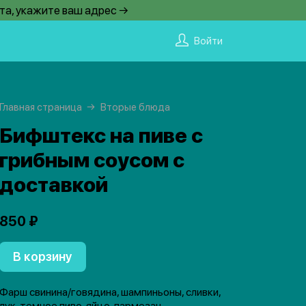
та, укажите ваш адрес →
Войти
Главная страница
Вторые блюда
Бифштекс на пиве с
грибным соусом с
доставкой
850 ₽
В корзину
Фарш свинина/говядина, шампиньоны, сливки,
лук, темное пиво, яйцо, пармезан