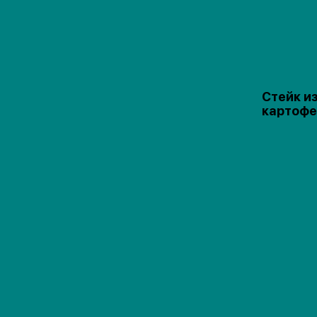
Стейк из
картоф