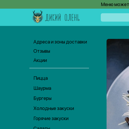
Меню может 
Адреса и зоны доставки
Отзывы
Акции
Пицца
Шаурма
Бургеры
Холодные закуски
Горячие закуски
Салаты