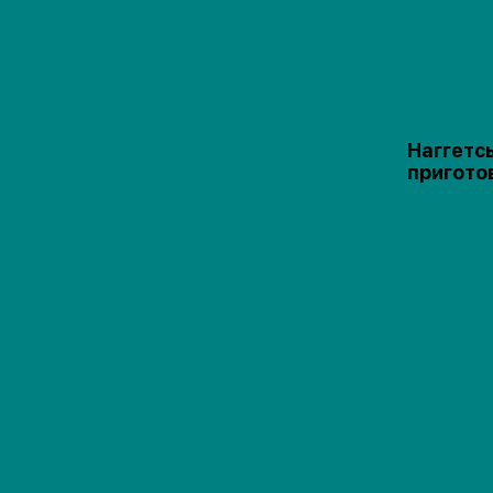
Наггетс
пригото