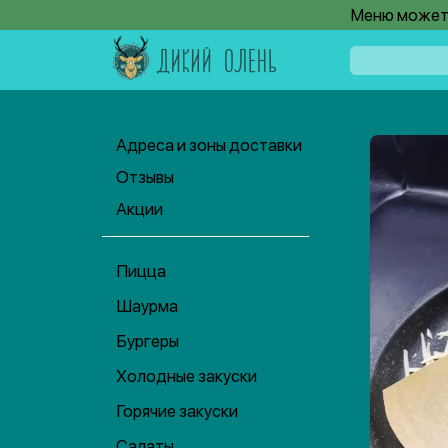
Меню может 
Адреса и зоны доставки
Отзывы
Акции
Пицца
Шаурма
Бургеры
Холодные закуски
Горячие закуски
Салаты