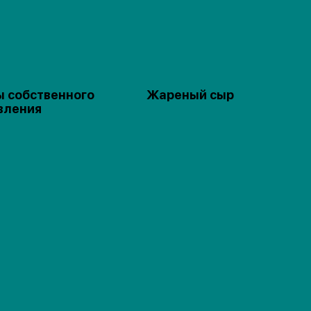
ы собственного
Жареный сыр
вления