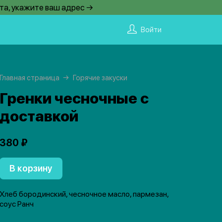
та, укажите ваш адрес →
Войти
Главная страница
Горячие закуски
Гренки чесночные с
доставкой
380 ₽
В корзину
Хлеб бородинский, чесночное масло, пармезан,
соус Ранч